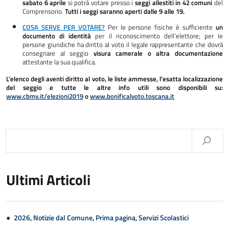
sabato 6 aprile
si potrà votare presso i
seggi allestiti in 42 comuni
del
Comprensorio.
Tutti i seggi saranno aperti dalle 9 alle 19.
COSA SERVE PER VOTARE?
Per le persone fisiche è sufficiente
un
documento di identità
per il riconoscimento dell’elettore; per le
persone giuridiche ha diritto al voto il legale rappresentante che dovrà
consegnare al seggio
visura camerale o altra documentazione
attestante la sua qualifica.
L’elenco degli aventi diritto al voto, le liste ammesse, l’esatta localizzazione
del seggio e tutte le altre info utili sono disponibili su:
www.cbmv.it/elezioni2019
o
www.bonificalvoto.toscana.it
Ultimi Articoli
2026
,
Notizie dal Comune
,
Prima pagina
,
Servizi Scolastici