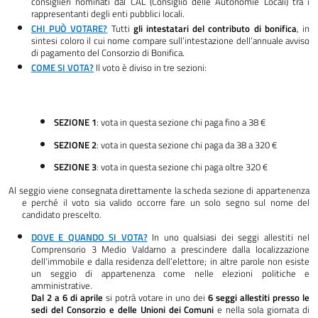
consiglieri nominati dal CAL (Consiglio delle Autonomie Locali) tra i
rappresentanti degli enti pubblici locali.
CHI PUÒ VOTARE?
Tutti
gli intestatari del contributo di bonifica
, in
sintesi coloro il cui nome compare sull’intestazione dell’annuale avviso
di pagamento del Consorzio di Bonifica.
COME SI VOTA?
Il voto è diviso in tre sezioni:
SEZIONE 1
: vota in questa sezione chi paga fino a 38 €
SEZIONE 2
: vota in questa sezione chi paga da 38 a 320 €
SEZIONE 3
: vota in questa sezione chi paga oltre 320 €
Al seggio viene consegnata direttamente la scheda sezione di appartenenza
e perché il voto sia valido occorre fare un solo segno sul nome del
candidato prescelto.
DOVE E QUANDO SI VOTA?
In uno qualsiasi dei seggi allestiti nel
Comprensorio 3 Medio Valdarno a prescindere dalla localizzazione
dell’immobile e dalla residenza dell’elettore; in altre parole non esiste
un seggio di appartenenza come nelle elezioni politiche e
amministrative.
Dal 2 a 6 di aprile
si potrà votare in uno dei
6 seggi allestiti presso le
sedi del Consorzio e delle Unioni dei Comuni
e nella sola giornata di