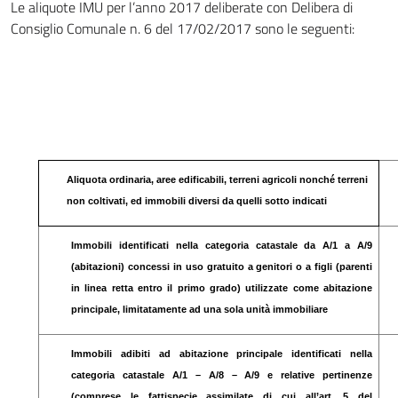
Le aliquote IMU per l’anno 2017 deliberate con Delibera di
Consiglio Comunale n. 6 del 17/02/2017 sono le seguenti:
Aliquota ordinaria, aree edificabili, terreni agricoli nonché terreni
non coltivati, ed immobili diversi da quelli sotto indicati
Immobili identificati nella categoria catastale da A/1 a A/9
(abitazioni) concessi in uso gratuito a genitori o a figli (parenti
in linea retta entro il primo grado) utilizzate come abitazione
principale, limitatamente ad una sola unità immobiliare
Immobili adibiti ad abitazione principale identificati nella
categoria catastale A/1 – A/8 – A/9 e relative pertinenze
(comprese le fattispecie assimilate di cui all’art. 5 del