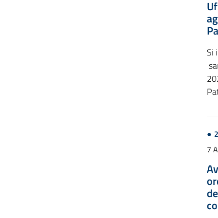
Uf
ag
Pa
Si 
sar
202
Pat
7 
Av
or
de
co