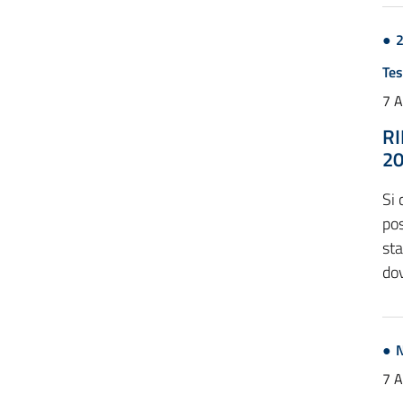
Tes
7 
RI
2
Si
pos
sta
dov
N
7 