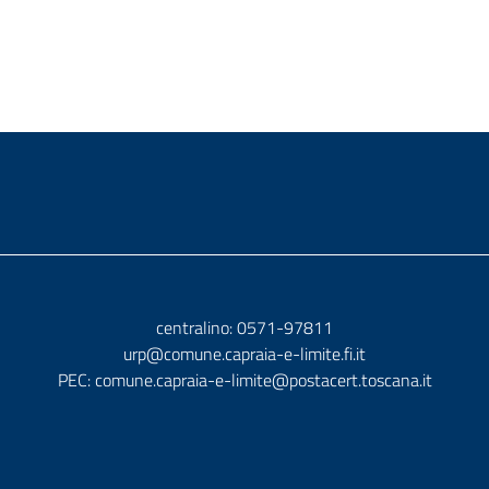
centralino: 0571-97811
urp@comune.capraia-e-limite.fi.it
PEC:
comune.capraia-e-limite@postacert.toscana.it