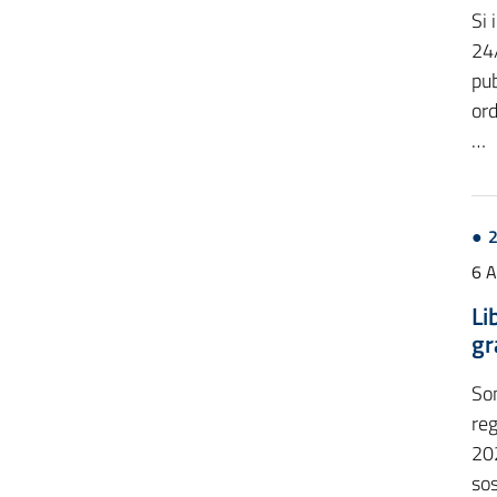
Si
24
pub
ord
…
6 
Li
gr
Son
reg
20
sos