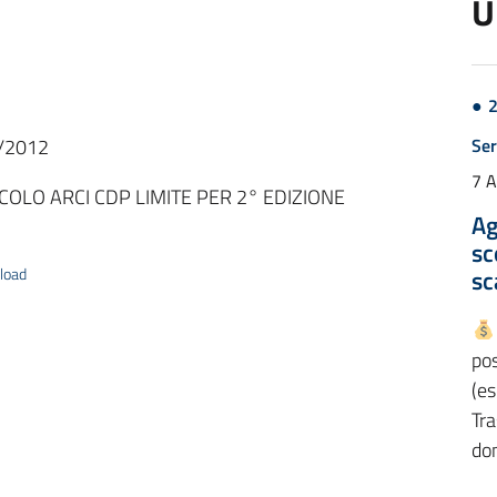
U
0/2012
Ser
7 
OLO ARCI CDP LIMITE PER 2° EDIZIONE
Ag
sc
load
sc
pos
(es
Tra
do