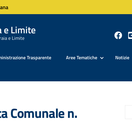
cana
 e Limite
raia e Limite
inistrazione Trasparente
Aree Tematiche
Notizie
ta Comunale n.