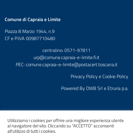
Comune di Capraia e Limite
Piazza 8 Marzo 1944, n.9
CF e P.IVA 00987710480
centralino: 0571-97811
urp@comune.capraia-e-limite.fi.it
PEC:
comune.capraia-e-limite@postacert.toscana.it
Privacy Policy e Cookie Policy
Powered By
DWB Srl
e
Etruria p.a.
Utilizziamo i cookies per offrire una migliore esperienza utente
al navigatore del sito. Cliccando su "ACCETTO" acconsenti
all'utilizzo di tutti i cookies.