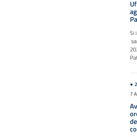
Uf
ag
Pa
Si 
sar
202
Pat
7 
Av
or
de
co