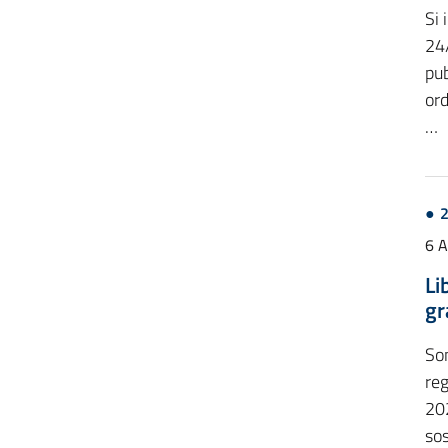
Si
24
pub
ord
…
6 
Li
gr
Son
reg
20
sos