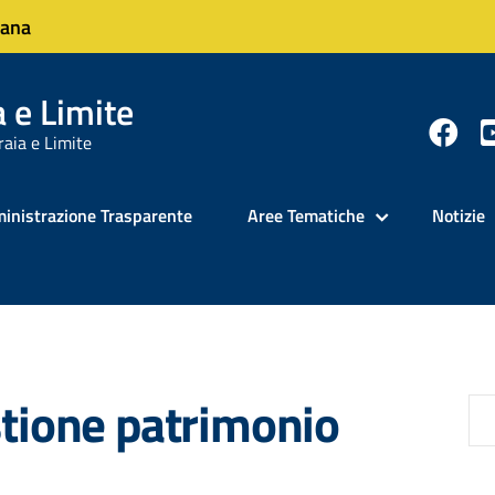
cana
 e Limite
raia e Limite
inistrazione Trasparente
Aree Tematiche
Notizie
stione patrimonio