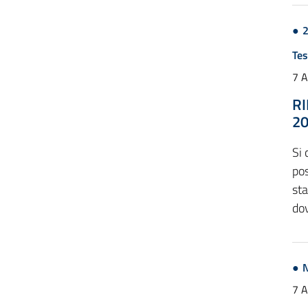
Tes
7 
RI
2
Si
pos
sta
dov
N
7 