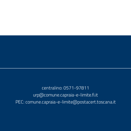
centralino: 0571-97811
urp@comune.capraia-e-limite.fi.it
PEC:
comune.capraia-e-limite@postacert.toscana.it