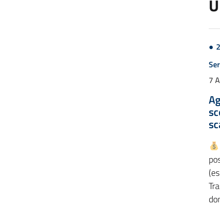
U
Ser
7 
Ag
sc
sc
pos
(es
Tra
do