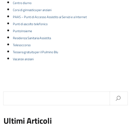
Centro diurno
Corsi di ginnastica per anziani
PAAS – Punti di Accesso Assistito ai Servizi e a Internet
Punti di ascolto telefonico
PuntoInsieme
Residenza Sanitaria Assistita
Telesoccorso
Tessera gratuita per il Pulmino Blu
Vacanze anziani
Ultimi Articoli