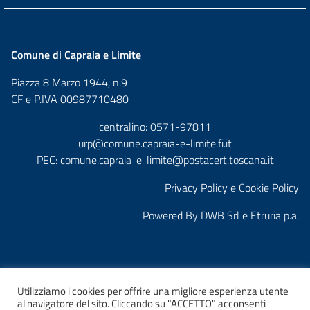
Comune di Capraia e Limite
Piazza 8 Marzo 1944, n.9
CF e P.IVA 00987710480
centralino: 0571-97811
urp@comune.capraia-e-limite.fi.it
PEC:
comune.capraia-e-limite@postacert.toscana.it
Privacy Policy e Cookie Policy
Powered By
DWB Srl
e
Etruria p.a.
Utilizziamo i cookies per offrire una migliore esperienza utente
al navigatore del sito. Cliccando su "ACCETTO" acconsenti