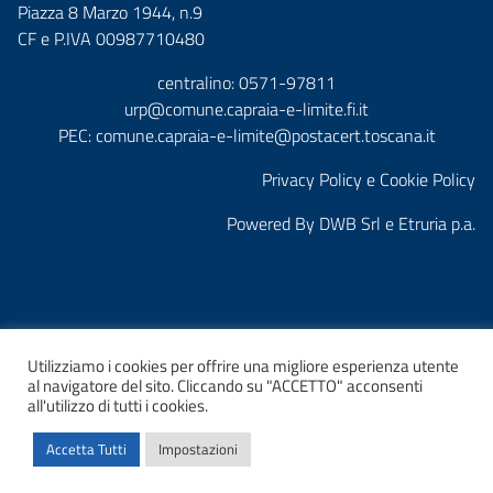
Piazza 8 Marzo 1944, n.9
CF e P.IVA 00987710480
centralino: 0571-97811
urp@comune.capraia-e-limite.fi.it
PEC:
comune.capraia-e-limite@postacert.toscana.it
Privacy Policy e Cookie Policy
Powered By
DWB Srl
e
Etruria p.a.
Utilizziamo i cookies per offrire una migliore esperienza utente
al navigatore del sito. Cliccando su "ACCETTO" acconsenti
Home
Amministrazione Trasparente
Albo Pretorio
all'utilizzo di tutti i cookies.
Accetta Tutti
Impostazioni
© 2026 Comune di Capraia e Limite