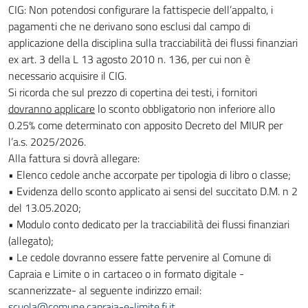
CIG: Non potendosi configurare la fattispecie dell’appalto, i
pagamenti che ne derivano sono esclusi dal campo di
applicazione della disciplina sulla tracciabilità dei flussi finanziari
ex art. 3 della L 13 agosto 2010 n. 136, per cui non è
necessario acquisire il CIG.
Si ricorda che sul prezzo di copertina dei testi, i fornitori
dovranno applicare
lo sconto obbligatorio non inferiore allo
0.25% come determinato con apposito Decreto del MIUR per
l’a.s. 2025/2026.
Alla fattura si dovrà allegare:
• Elenco cedole anche accorpate per tipologia di libro o classe;
• Evidenza dello sconto applicato ai sensi del succitato D.M. n 2
del 13.05.2020;
• Modulo conto dedicato per la tracciabilità dei flussi finanziari
(allegato);
• Le cedole dovranno essere fatte pervenire al Comune di
Capraia e Limite o in cartaceo o in formato digitale -
scannerizzate- al seguente indirizzo email:
scuola@comune.capraia-e-limite.fi.it
.