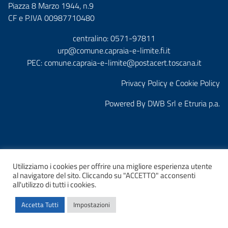
Piazza 8 Marzo 1944, n.9
CF e P.IVA 00987710480
centralino: 0571-97811
urp@comune.capraia-e-limite.fi.it
PEC:
comune.capraia-e-limite@postacert.toscana.it
Privacy Policy e Cookie Policy
Powered By
DWB Srl
e
Etruria p.a.
Utilizziamo i cookies per offrire una migliore esperienza utente
al navigatore del sito. Cliccando su "ACCETTO" acconsenti
Home
Amministrazione Trasparente
Albo Pretorio
all'utilizzo di tutti i cookies.
Accetta Tutti
Impostazioni
© 2026 Comune di Capraia e Limite